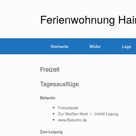
Zum
Inhalt
springen
Ferienwohnung Hai
Startseite
Bilder
Lage
Freizeit
Tagesausflüge
Belantis
Freizeitpark
Zur Weißen Mark 1, 04249 Leipzig
www.Belantis.de
Zoo-Leipzig